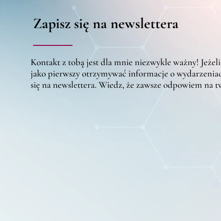
Zapisz się na newslettera
Kontakt z tobą jest dla mnie niezwykle ważny! Jeżeli
jako pierwszy otrzymywać informacje o wydarzeniac
się na newslettera. Wiedz, że zawsze odpowiem na 