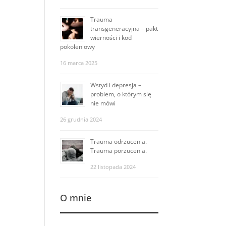
Trauma
transgeneracyjna – pakt
wierności i kod
pokoleniowy
16 marca 2025
Wstyd i depresja –
problem, o którym się
nie mówi
26 grudnia 2024
Trauma odrzucenia.
Trauma porzucenia.
22 listopada 2024
O mnie