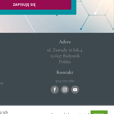
ZAPISUJĘ SIĘ
Adres
ul. Zawady 16 lok.4
15-697 Białystok
Polska
Kontakt
504 770 760
om
z ich