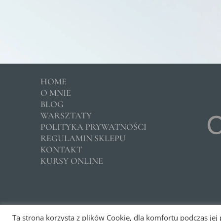
HOME
O MNIE
BLOG
WARSZTATY
POLITYKA PRYWATNOŚCI
REGULAMIN SKLEPU
KONTAKT
KURSY ONLINE
Copyright © 2026 –
Klinika Ohana
Ta strona korzysta z plików Cookie, dla komfortu podczas jej