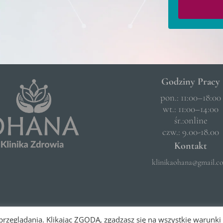
Godziny Pracy
pon.: 11:00–18:00
wt.: 11:00–14:00
śr.:online
czw.: 9.00-18.00
Kontakt
klinikaohana@gmail.c
 przeglądania. Klikając ZGODA, zgadzasz się na wszystkie warunki 