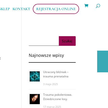
Wyszukiwarka
produktów
SKLEP
KONTAKT
REJESTRACJA ONLINE
Najnowsze wpisy
t
Utracony bliźniak –
trauma prenatalna
3 maja 2025
Trauma pokoleniowa.
Dziedziczone losy.
17 marca 2025