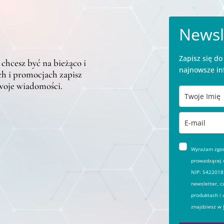
Newsl
Zapisz się d
 chcesz być na bieżąco i
najnowsze in
h i promocjach zapisz
twoje wiadomości.
Wyrażam zgodę
prowadzącej d
NIP: 54220187
newsletter, c
produktach i 
znajdziesz w