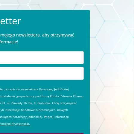
etter
o mojego newslettera, aby otrzymywać
formacje!
 na zapis do newslettera Katarzyny Jedlińskiej
ziałalność gospodarczą pod firmą Klinika Zdrowia Ohana,
23, ul. Zawady 16 lok. 4, Białystok. Chcę otrzymywać
zyli informacje handlowe o promocjach, nowych
usługach Katarzyny Jedlińskiej. Więcej informacji
Polityce Prywatności.