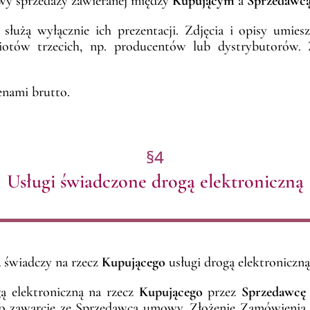
owy sprzedaży zawieranej między
Kupującym
a
Sprzedawc
służą wyłącznie ich prezentacji. Zdjęcia i opisy umi
tów trzecich, np. producentów lub dystrybutorów.
enami brutto.
§4
Usługi świadczone drogą elektroniczną
a
świadczy na rzecz
Kupującego
usługi drogą elektroniczną
ą elektroniczną na rzecz
Kupującego
przez
Sprzedawcę
 zawarcie ze Sprzedawcą umowy. Złożenie Zamówienia mo