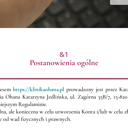
&1
Postanowienia ogólne
resem
https://klinikaohana.pl
prowadzony jest przez Kata
 Ohana Katarzyna Jedlińska, ul. Zagórna 35B/7, 15-82
niejszym Regulaminie.
a, ale konieczna w celu utworzenia Konta i/lub w celu 
e od wad fizycznych i prawnych.