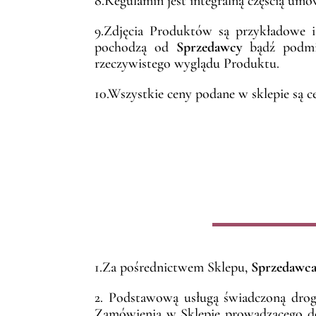
8.Regulamin jest integralną częścią um
9.Zdjęcia Produktów są przykładowe i 
pochodzą od
Sprzedawcy
bądź podmio
rzeczywistego wyglądu Produktu.
10.Wszystkie ceny podane w sklepie są c
1.Za pośrednictwem Sklepu,
Sprzedawc
2. Podstawową usługą świadczoną drog
Zamówienia w Sklepie prowadzącego do