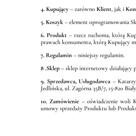
4. Kupujący
– zarówno
Klient
, jak i
Kon
5. Koszyk
– element oprogramowania Sk
6. Produkt
– rzecz ruchoma, którą Kup
prawach konsumenta, którą Kupujący m
7. Regulamin
– niniejszy regulamin.
8 .Sklep
– sklep internetowy działający
9. Sprzedawca, Usługodawca
– Katarzy
Jedlińska, ul. Zagórna 35B/7, 15-820 Bi
10. Zamówienie
– oświadczenie woli K
umowy sprzedaży Produktu lub Produk