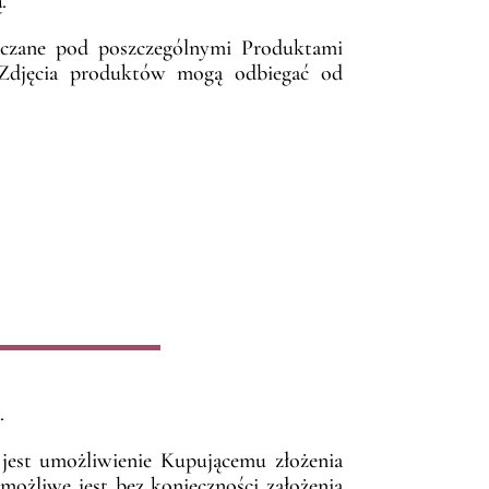
ą
.
eszczane pod poszczególnymi Produktami
 Zdjęcia produktów mogą odbiegać od
.
jest umożliwienie Kupującemu złożenia
żliwe jest bez konieczności założenia