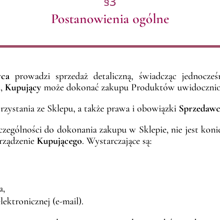
§3
Postanowienia ogólne
wca
prowadzi sprzedaż detaliczną, świadcząc jednocze
u,
Kupujący
może dokonać zakupu Produktów uwidocznion
rzystania ze Sklepu, a także prawa i obowiązki
Sprzedaw
czególności do dokonania zakupu w Sklepie, nie jest kon
urządzenie
Kupującego
. Wystarczające są:
a,
ektronicznej (e-mail).