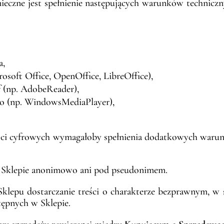
nieczne jest spełnienie następujących warunków technicz
a,
osoft Office, OpenOffice, LibreOffice),
f (np. AdobeReader),
o (np. WindowsMediaPlayer),
treści cyfrowych wymagałoby spełnienia dodatkowych war
 Sklepie anonimowo ani pod pseudonimem.
Sklepu dostarczanie treści o charakterze bezprawnym, w 
tępnych w Sklepie.