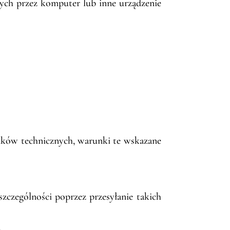
nych przez komputer lub inne urządzenie
unków technicznych, warunki te wskazane
szczególności poprzez przesyłanie takich