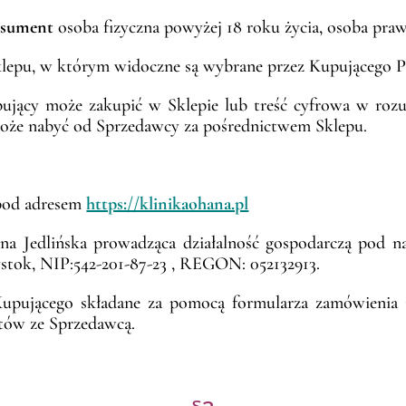
sument
osoba fizyczna powyżej 18 roku życia, osoba pra
lepu, w którym widoczne są wybrane przez Kupującego P
ujący może zakupić w Sklepie lub treść cyfrowa w rozu
oże nabyć od Sprzedawcy za pośrednictwem Sklepu.
 pod adresem
https://klinikaohana.pl
na Jedlińska prowadząca działalność gospodarczą pod 
ałystok, NIP:542-201-87-23 , REGON: 052132913.
upującego składane za pomocą formularza zamówienia i
tów ze Sprzedawcą.