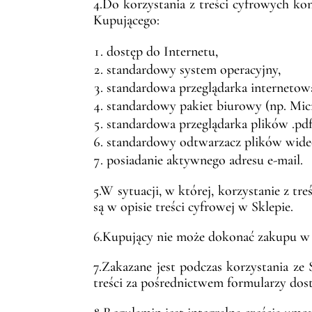
4.Do korzystania z treści cyfrowych ko
Kupującego:
dostęp do Internetu,
standardowy system operacyjny,
standardowa przeglądarka internetow
standardowy pakiet biurowy (np. Micr
standardowa przeglądarka plików .pd
standardowy odtwarzacz plików wide
posiadanie aktywnego adresu e-mail.
5.W sytuacji, w której, korzystanie z 
są w opisie treści cyfrowej w Sklepie.
6.Kupujący nie może dokonać zakupu w
7.Zakazane jest podczas korzystania ze 
treści za pośrednictwem formularzy dos