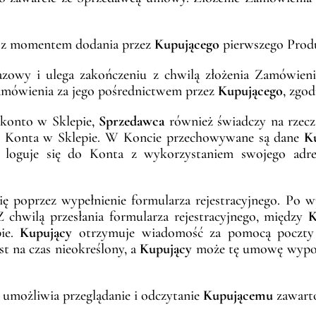
ię z momentem dodania przez
Kupującego
pierwszego Prod
azowy i ulega zakończeniu z chwilą złożenia Zamówieni
Zamówienia za jego pośrednictwem przez
Kupującego
, zgod
 konto w Sklepie,
Sprzedawca
również świadczy na rzec
iu Konta w Sklepie. W Koncie przechowywane są dane
K
loguje się do Konta z wykorzystaniem swojego adresu
 poprzez wypełnienie formularza rejestracyjnego. Po wp
 chwilą przesłania formularza rejestracyjnego, między
K
ie.
Kupujący
otrzymuje wiadomość za pomocą poczty el
t na czas nieokreślony, a
Kupujący
może tę umowę wypow
 umożliwia przeglądanie i odczytanie
Kupującemu
zawarto