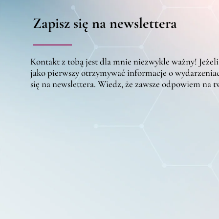
Zapisz się na newslettera
Kontakt z tobą jest dla mnie niezwykle ważny! Jeżeli
jako pierwszy otrzymywać informacje o wydarzeniac
się na newslettera. Wiedz, że zawsze odpowiem na 