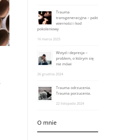
Trauma
transgeneracyjna – pakt
wierności i kod
pokoleniowy
16 marca 2025
Wstyd i depresja –
problem, o którym się
nie mówi
26 grudnia 2024
w
Trauma odrzucenia.
Trauma porzucenia.
22 listopada 2024
O mnie