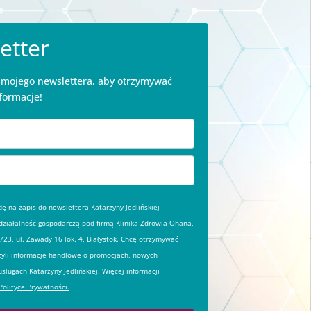
etter
o mojego newslettera, aby otrzymywać
formacje!
 na zapis do newslettera Katarzyny Jedlińskiej
ziałalność gospodarczą pod firmą Klinika Zdrowia Ohana,
23, ul. Zawady 16 lok. 4, Białystok. Chcę otrzymywać
zyli informacje handlowe o promocjach, nowych
usługach Katarzyny Jedlińskiej. Więcej informacji
Polityce Prywatności.