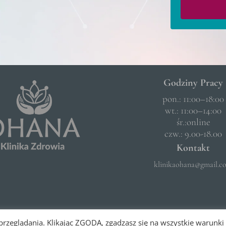
Godziny Pracy
pon.: 11:00–18:00
wt.: 11:00–14:00
śr.:online
czw.: 9.00-18.00
Kontakt
klinikaohana@gmail.c
 przeglądania. Klikając ZGODA, zgadzasz się na wszystkie warunki 