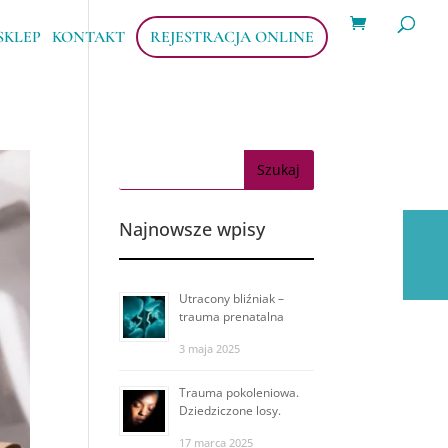
Wyszukiwarka
produktów
SKLEP
KONTAKT
REJESTRACJA ONLINE
Najnowsze wpisy
Utracony bliźniak –
trauma prenatalna
3 maja 2025
Trauma pokoleniowa.
Dziedziczone losy.
17 marca 2025