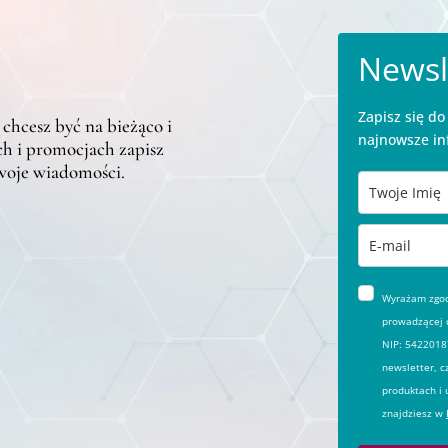
Newsl
Zapisz się d
 chcesz być na bieżąco i
najnowsze in
h i promocjach zapisz
twoje wiadomości.
Wyrażam zgodę
prowadzącej d
NIP: 54220187
newsletter, c
produktach i 
znajdziesz w