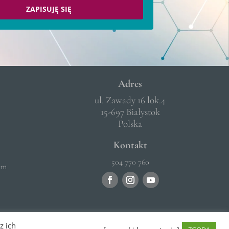
ZAPISUJĘ SIĘ
Adres
ul. Zawady 16 lok.4
15-697 Białystok
Polska
Kontakt
504 770 760
om
z ich