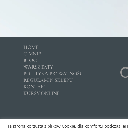
HOME
O MNIE
BLOG
WARSZTATY
POLITYKA PRYWATNOŚCI
REGULAMIN SKLEPU
KONTAKT
KURSY ONLINE
Copyright © 2026 –
Klinika Ohana
Ta strona korzysta z plików Cookie, dla komfortu podczas jej