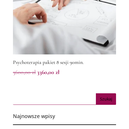
Psychoterapia pakiet 8 sesji 90min.
Pierwotna
Aktualna
3600,00
zł
3360,00
zł
cena
cena
wynosiła:
wynosi:
3600,00 zł.
3360,00 zł.
Najnowsze wpisy