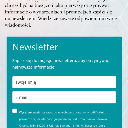
chcesz być na bieżąco i jako pierwszy otrzymywać
informacje o wydarzeniach i promocjach zapisz się
na newslettera. Wiedz, że zawsze odpowiem na twoje
wiadomości.
Newsletter
Zapisz się do mojego newslettera, aby otrzymywać
najnowsze informacje!
Wyrażam zgodę na zapis do newslettera Katarzyny Jedlińskiej
prowadzącej działalność gospodarczą pod firmą Klinika Zdrowia
Ohana, NIP: 5422018723, ul. Zawady 16 lok. 4, Białystok. Chcę