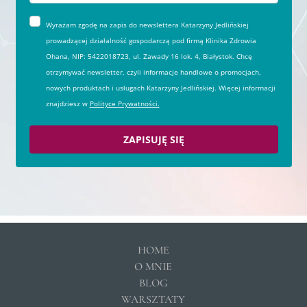
Wyrażam zgodę na zapis do newslettera Katarzyny Jedlińskiej
prowadzącej działalność gospodarczą pod firmą Klinika Zdrowia
Ohana, NIP: 5422018723, ul. Zawady 16 lok. 4, Białystok. Chcę
otrzymywać newsletter, czyli informacje handlowe o promocjach,
nowych produktach i usługach Katarzyny Jedlińskiej. Więcej informacji
znajdziesz w
Polityce Prywatności.
ZAPISUJĘ SIĘ
HOME
O MNIE
BLOG
WARSZTATY