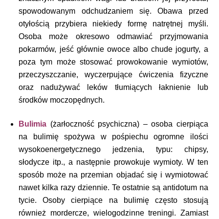
spowodowanym odchudzaniem się. Obawa przed
otyłością przybiera niekiedy formę natrętnej myśli.
Osoba może okresowo odmawiać przyjmowania
pokarmów, jeść głównie owoce albo chude jogurty, a
poza tym może stosować prowokowanie wymiotów,
przeczyszczanie, wyczerpujące ćwiczenia fizyczne
oraz nadużywać leków tłumiących łaknienie lub
środków moczopędnych.
Bulimia
(żarłoczność psychiczna) – osoba cierpiąca
na bulimię spożywa w pośpiechu ogromne ilości
wysokoenergetycznego jedzenia, typu: chipsy,
słodycze itp., a następnie prowokuje wymioty. W ten
sposób może na przemian objadać się i wymiotować
nawet kilka razy dziennie. Te ostatnie są antidotum na
tycie. Osoby cierpiące na bulimię często stosują
również mordercze, wielogodzinne treningi. Zamiast