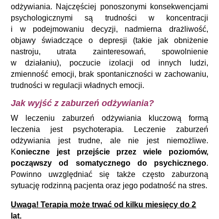
odżywiania.
Najczęściej ponoszonymi konsekwencjami
psychologicznymi są trudności w koncentracji
i w podejmowaniu decyzji, nadmierna drażliwość,
objawy świadczące o depresji (takie jak obniżenie
nastroju, utrata zainteresowań, spowolnienie
w działaniu), poczucie izolacji od innych ludzi,
zmienność emocji, brak spontaniczności w zachowaniu,
trudności w regulacji władnych emocji.
Jak wyjść z zaburzeń odżywiania?
W leczeniu zaburzeń odżywiania kluczową formą
leczenia jest psychoterapia. Leczenie zaburzeń
odżywiania jest trudne, ale nie jest niemożliwe.
K
onieczne jest przejście przez wiele poziomów,
począwszy od somatycznego do psychicznego
.
Powinno uwzględniać się także często zaburzoną
sytuację rodzinną pacjenta oraz jego podatność na stres.
Uwaga! Terapia może trwać od kilku miesięcy do 2
lat.