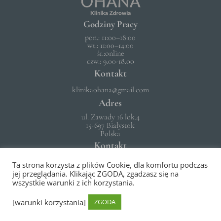
Godziny Pracy
pon.: 11:00–18:00
wt.: 11:00–14:00
śr.:online
czw.: 9.00-18.00
Kontakt
klinikaohana@gmail.com
Adres
ul. Zawady 16 lok.4
15-697 Białystok
Polska
Kontakt
504 770 760
Ta strona korzysta z plików Cookie, dla komfortu podczas
jej przeglądania. Klikając ZGODA, zgadzasz się na
wszystkie warunki z ich korzystania.
Copyright © 2026 –
Klinika Ohana
[warunki korzystania]
ZGODA