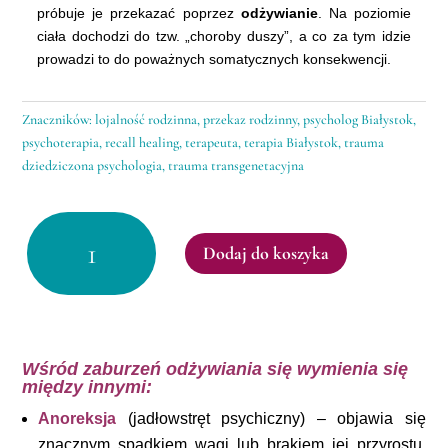
próbuje je przekazać poprzez
odżywianie
. Na poziomie
ciała dochodzi do tzw. „choroby duszy”, a co za tym idzie
prowadzi to do poważnych somatycznych konsekwencji.
Znaczników:
lojalność rodzinna
,
przekaz rodzinny
,
psycholog Białystok
,
psychoterapia
,
recall healing
,
terapeuta
,
terapia Białystok
,
trauma
dziedziczona psychologia
,
trauma transgenetacyjna
ilość
Zaburzenia
Dodaj do koszyka
odżywiania
50
min.
Wśród zaburzeń odżywiania się wymienia się
między innymi:
Anoreksja
(jadłowstręt psychiczny) – objawia się
znacznym spadkiem wagi lub brakiem jej przyrostu,