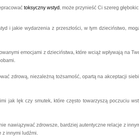
rzepracować
toksyczny wstyd
, może przynieść Ci szereg głębokic
yd i jakie wydarzenia z przeszłości, w tym dzieciństwo, mo
cowanymi emocjami z dzieciństwa, które wciąż wpływają na Two
sobami.
ać zdrową, niezależną tożsamość, opartą na akceptacji siebi
kimi jak lęk czy smutek, które często towarzyszą poczuciu w
e nawiązywać zdrowsze, bardziej autentyczne relacje z innymi
 z innymi ludźmi.