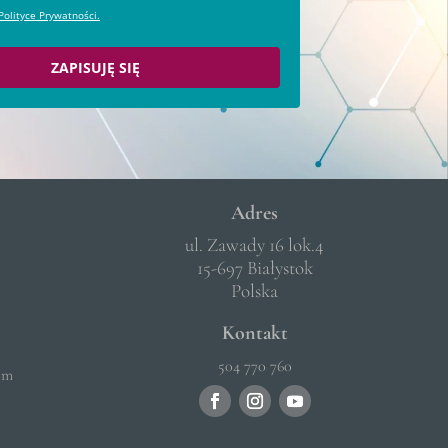
Polityce Prywatności.
ZAPISUJĘ SIĘ
Adres
ul. Zawady 16 lok.4
15-697 Białystok
Polska
Kontakt
504 770 760
om