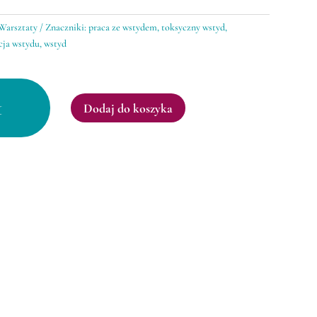
Warsztaty
Znaczniki:
praca ze wstydem
,
toksyczny wstyd
,
cja wstydu
,
wstyd
y
Dodaj do koszyka
macja