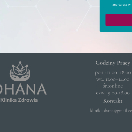
znajdziesz w
Godziny Pracy
pon.: 11:00–18:00
wt.: 11:00–14:00
śr.:online
czw.: 9.00-18.00
Kontakt
klinikaohana@gmail.c