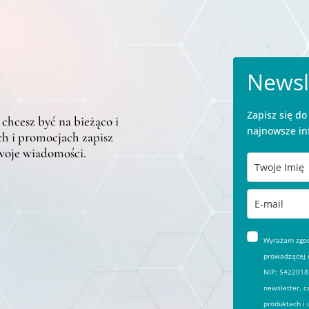
Newsl
Zapisz się d
 chcesz być na bieżąco i
najnowsze in
h i promocjach zapisz
twoje wiadomości.
Wyrażam zgodę
prowadzącej d
NIP: 54220187
newsletter, c
produktach i 