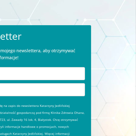
etter
o mojego newslettera, aby otrzymywać
formacje!
 na zapis do newslettera Katarzyny Jedlińskiej
ziałalność gospodarczą pod firmą Klinika Zdrowia Ohana,
23, ul. Zawady 16 lok. 4, Białystok. Chcę otrzymywać
zyli informacje handlowe o promocjach, nowych
usługach Katarzyny Jedlińskiej. Więcej informacji