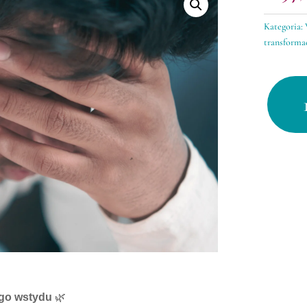
Kategoria:
transforma
ilość
Toksyczn
wstyd.
Transfor
ego wstydu
🌿