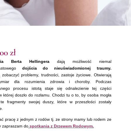
,00
zł
nia Berta Hellingera
dają możliwość niemal
iastowego
dojścia do
nieuświadomionej traumy.
 zobaczyć problemy, trudności, zastoje życiowe.
Otwierają
miar dla rozumienia zdrowia i choroby. Podczas
wanego procesu istotą staje się odnalezienie tej części
 w której doszło do rozłamu. Chodzi tu o to, by osoba mogła
 te fragmenty swojej duszy, które w przeszłości zostały
e.
ć pracę z jednym z rodów tj. ze strony mamy lub rodem ze
ty zapraszam do
spotkania z Drzewem Rodowym.