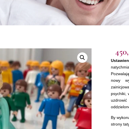
450
Ustawie
natychm
Pozwalają
nowy wy
zainicjo
psychiki,
uzdrowić
oddzielon
By wykona
strony ta