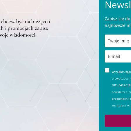
Newsl
Zapisz się d
 chcesz być na bieżąco i
najnowsze in
h i promocjach zapisz
twoje wiadomości.
Wyrażam zgodę
prowadzącej d
NIP: 54220187
newsletter, c
produktach i 
znajdziesz w