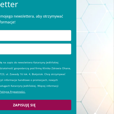
etter
o mojego newslettera, aby otrzymywać
formacje!
 na zapis do newslettera Katarzyny Jedlińskiej
ziałalność gospodarczą pod firmą Klinika Zdrowia Ohana,
23, ul. Zawady 16 lok. 4, Białystok. Chcę otrzymywać
zyli informacje handlowe o promocjach, nowych
usługach Katarzyny Jedlińskiej. Więcej informacji
Polityce Prywatności.
ZAPISUJĘ SIĘ