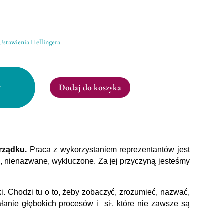
Ustawienia Hellingera
ia
Dodaj do koszyka
a
rządku.
Praca z wykorzystaniem reprezentantów jest
, nienazwane, wykluczone. Za jej przyczyną jesteśmy
. Chodzi tu o to, żeby zobaczyć, zrozumieć, nazwać,
łanie głębokich procesów i sił, które nie zawsze są