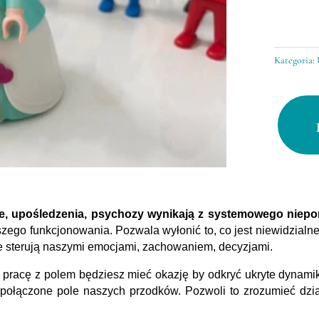
Kategoria:
ilość
Ustawien
Hellinger
na
figurkach
1h
e, upośledzenia, psychozy wynikają z systemowego niepo
go funkcjonowania. Pozwala wyłonić to, co jest niewidzialne
e sterują naszymi emocjami, zachowaniem, decyzjami.
pracę z polem będziesz mieć okazję by odkryć ukryte dynamiki
 połączone pole naszych przodków. Pozwoli to zrozumieć dzia